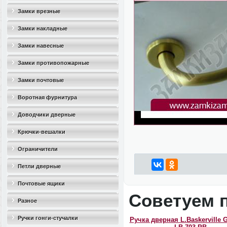
Замки врезные
Замки накладные
Замки навесные
Замки противопожарные
Замки почтовые
Воротная фурнитура
Доводчики дверные
Крючки-вешалки
Ограничители
дверные(стопоры)
Петли дверные
Почтовые ящики
Советуем 
Разное
Ручки гонги-стучалки
Ручка дверная L.Baskerville 