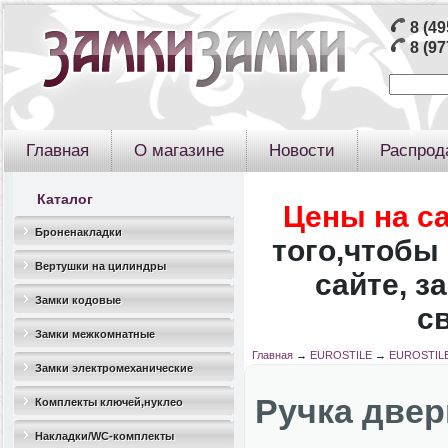
8 (49
8 (97
Главная
О магазине
Новости
Распрод
Каталог
Цены на с
Броненакладки
того,чтобы 
Вертушки на цилиндры
сайте, з
Замки кодовые
с
Замки межкомнатные
Главная
→
EUROSTILE
→
EUROSTILE
Замки электромеханические
Ручка две
Комплекты ключей,нуклео
Накладки/WC-комплекты