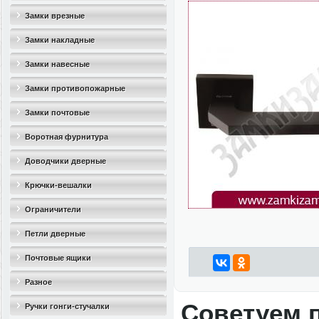
Замки врезные
Замки накладные
Замки навесные
Замки противопожарные
Замки почтовые
Воротная фурнитура
Доводчики дверные
Крючки-вешалки
Ограничители
дверные(стопоры)
Петли дверные
Почтовые ящики
Разное
Советуем 
Ручки гонги-стучалки