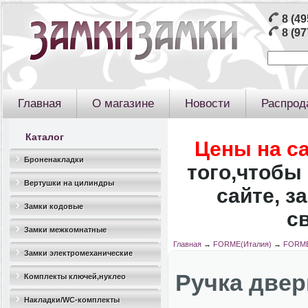
8 (49
8 (97
Главная
О магазине
Новости
Распрод
Каталог
Цены на с
Броненакладки
того,чтобы 
Вертушки на цилиндры
сайте, з
Замки кодовые
с
Замки межкомнатные
Главная
→
FORME(Италия)
→
FORME
Замки электромеханические
Ручка двер
Комплекты ключей,нуклео
Накладки/WC-комплекты