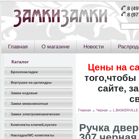
8 (49
8 (97
Главная
О магазине
Новости
Распрод
Каталог
Цены на с
Броненакладки
того,чтобы 
Вертушки на цилиндры
сайте, з
Замки кодовые
с
Замки межкомнатные
Главная
→
Черная
→
L.BASKERVILLE
Замки электромеханические
Ручка дверн
Комплекты ключей,нуклео
307 черная
Накладки/WC-комплекты