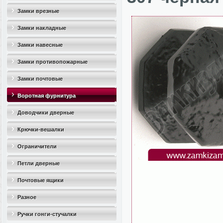
Замки врезные
Замки накладные
Замки навесные
Замки противопожарные
Замки почтовые
Воротная фурнитура
Доводчики дверные
Крючки-вешалки
Ограничители
дверные(стопоры)
Петли дверные
Почтовые ящики
Разное
Ручки гонги-стучалки