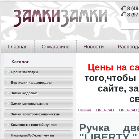
8 (49
8 (97
Главная
О магазине
Новости
Распрод
Каталог
Цены на с
Броненакладки
того,чтобы 
Вертушки на цилиндры
сайте, з
Замки кодовые
с
Замки межкомнатные
Главная
→
LINEA CALI
→
LINEA CALI 
Замки электромеханические
Ручка дв
Комплекты ключей,нуклео
"LIBERTY "
Накладки/WC-комплекты