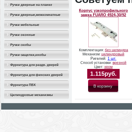
Ручки дверные на планке
Корпус узкопрофильного
замка FUARO 4924-30/92
Ручки дверные,межкомнатные
Ручки мебельные
Ручки оконные
Ручки скобы
Комплектация:
без цилиндра
Механизм:
цилиндровый
Ручки-защелки,кнобы
Ригелей:
1 шт.
Способ установки:
врезной
Фурнитура для раздв. дверей
Цвет:
хром
1.115руб.
Фурнитура для финских дверей
Фурнитура ПВХ
Цилиндровые механизмы