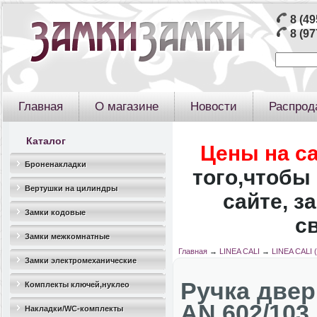
8 (49
8 (97
Главная
О магазине
Новости
Распрод
Каталог
Цены на с
Броненакладки
того,чтобы 
Вертушки на цилиндры
сайте, з
Замки кодовые
с
Замки межкомнатные
Главная
→
LINEA CALI
→
LINEA CALI 
Замки электромеханические
Ручка двер
Комплекты ключей,нуклео
AN 602/103
Накладки/WC-комплекты