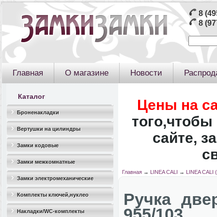
8 (49
8 (97
Главная
О магазине
Новости
Распрод
Каталог
Цены на с
Броненакладки
того,чтобы 
Вертушки на цилиндры
сайте, з
Замки кодовые
с
Замки межкомнатные
Главная
→
LINEA CALI
→
LINEA CALI 
Замки электромеханические
Ручка две
Комплекты ключей,нуклео
955/103
Накладки/WC-комплекты