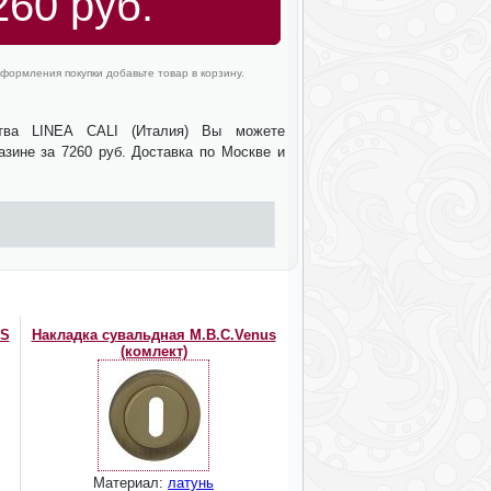
260 руб.
формления покупки добавьте товар в корзину.
ства LINEA CALI (Италия) Вы можете
азине за 7260 руб. Доставка по Москве и
CS
Накладка сувальдная M.B.C.Venus
(комлект)
Материал:
латунь