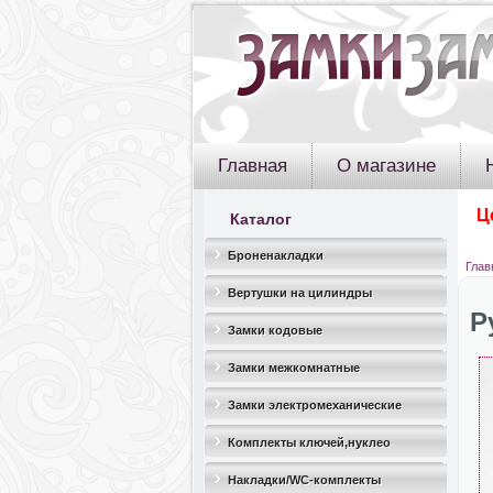
Главная
О магазине
Ц
Каталог
Броненакладки
Глав
Вертушки на цилиндры
Р
Замки кодовые
Замки межкомнатные
Замки электромеханические
Комплекты ключей,нуклео
Накладки/WC-комплекты