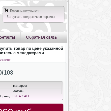
Корзина покупателя
Загружать содержимое корзины
онтакты
Обратная связь
купить товар по цене указанной
яжитесь с менеджерами.
S 930/103
0/103
мат.хром
латунь
 Бренд:
LINEA CALI