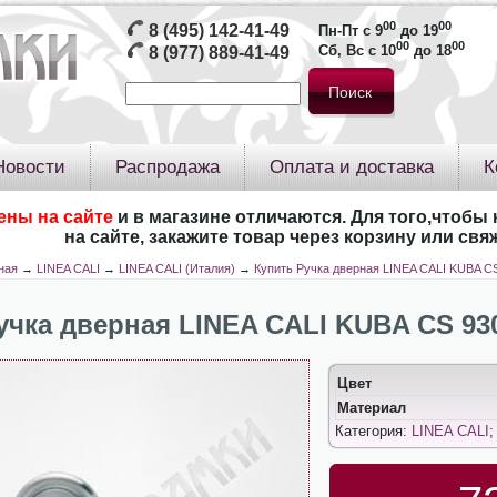
00
00
8 (495) 142-41-49
Пн-Пт с 9
до 19
00
00
Сб, Вс с 10
до 18
8 (977) 889-41-49
Новости
Распродажа
Оплата и доставка
К
ены на сайте
и в магазине отличаются. Для того,чтобы 
на сайте, закажите товар через корзину или св
ная
→
LINEA CALI
→
LINEA CALI (Италия)
→
Купить Ручка дверная LINEA CALI KUBA C
учка дверная LINEA CALI KUBA CS 93
Цвет
Материал
Категория:
LINEA CALI
;