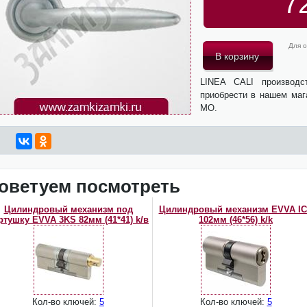
7
Для о
LINEA CALI производ
приобрести в нашем маг
МО.
оветуем посмотреть
Цилиндровый механизм под
Цилиндровый механизм EVVA I
ртушку EVVA 3KS 82мм (41*41) k/в
102мм (46*56) k/k
Кол-во ключей:
5
Кол-во ключей:
5