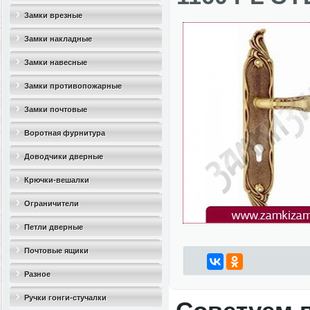
Замки врезные
Замки накладные
Замки навесные
Замки противопожарные
Замки почтовые
Воротная фурнитура
Доводчики дверные
Крючки-вешалки
Ограничители
дверные(стопоры)
Петли дверные
Почтовые ящики
Разное
Ручки гонги-стучалки