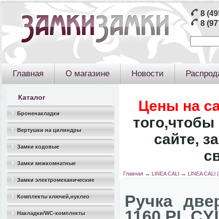
8 (49
8 (97
Главная
О магазине
Новости
Распрод
Каталог
Цены на с
Броненакладки
того,чтобы 
Вертушки на цилиндры
сайте, з
Замки кодовые
с
Замки межкомнатные
Главная
→
LINEA CALI
→
LINEA CALI 
Замки электромеханические
Ручка две
Комплекты ключей,нуклео
1160 PL CY
Накладки/WC-комплекты