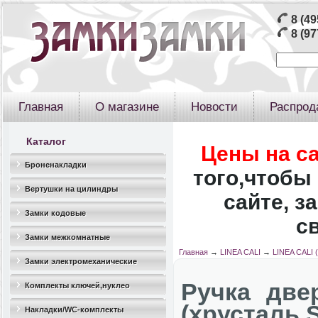
8 (49
8 (97
Главная
О магазине
Новости
Распрод
Каталог
Цены на с
Броненакладки
того,чтобы 
Вертушки на цилиндры
сайте, з
Замки кодовые
с
Замки межкомнатные
Главная
→
LINEA CALI
→
LINEA CALI 
Замки электромеханические
Ручка две
Комплекты ключей,нуклео
(хрусталь
Накладки/WC-комплекты