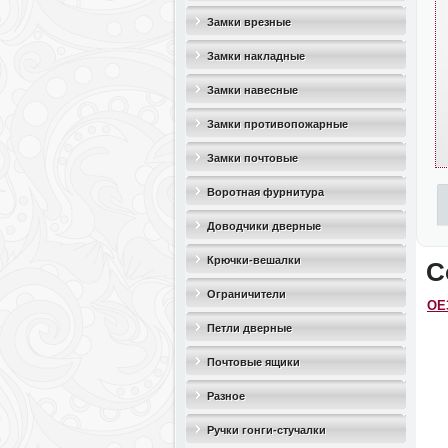
Замки врезные
Замки накладные
Замки навесные
Замки противопожарные
Замки почтовые
Воротная фурнитура
Доводчики дверные
Крючки-вешалки
С
Ограничители
OЕ3
дверные(стопоры)
Петли дверные
Почтовые ящики
Разное
Ручки гонги-стучалки