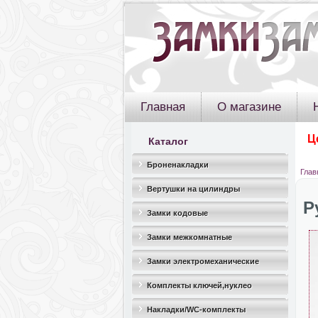
Главная
О магазине
Ц
Каталог
Броненакладки
Глав
Вертушки на цилиндры
Р
Замки кодовые
Замки межкомнатные
Замки электромеханические
Комплекты ключей,нуклео
Накладки/WC-комплекты