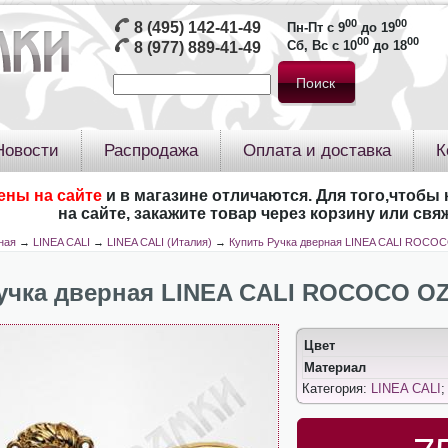
00
00
8 (495) 142-41-49
Пн-Пт с 9
до 19
00
00
Сб, Вс с 10
до 18
8 (977) 889-41-49
Новости
Распродажа
Оплата и доставка
К
ены на сайте
и в магазине отличаются. Для того,чтобы 
на сайте, закажите товар через корзину или св
ная
→
LINEA CALI
→
LINEA CALI (Италия)
→
Купить Ручка дверная LINEA CALI ROCO
учка дверная LINEA CALI ROCOCO O
Цвет
Материал
Категория:
LINEA CALI
;