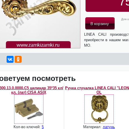
7
Для о
LINEA CALI производ
приобрести в нашем маг
МО.
оветуем посмотреть
00.13.0.0000.C5 цилиндр 35*35 кл/
Ручка стучалка LINEA CALI "LEO
кл. (лат) CISA ASIX
OL
Кол-во ключей:
5
Материал:
латунь