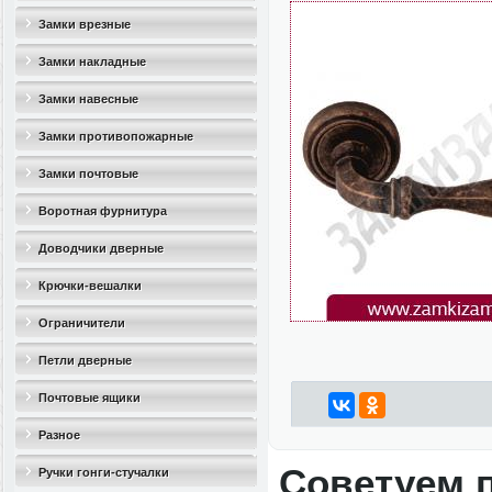
Замки врезные
Замки накладные
Замки навесные
Замки противопожарные
Замки почтовые
Воротная фурнитура
Доводчики дверные
Крючки-вешалки
Ограничители
дверные(стопоры)
Петли дверные
Почтовые ящики
Разное
Советуем 
Ручки гонги-стучалки