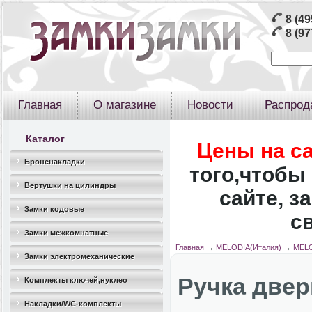
8 (49
8 (97
Главная
О магазине
Новости
Распрод
Каталог
Цены на с
Броненакладки
того,чтобы 
Вертушки на цилиндры
сайте, з
Замки кодовые
с
Замки межкомнатные
Главная
→
MELODIA(Италия)
→
MELO
Замки электромеханические
Ручка двер
Комплекты ключей,нуклео
Накладки/WC-комплекты