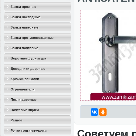
Замки врезные
Замки накладные
Замки навесные
Замки противопожарные
Замки почтовые
Воротная фурнитура
Доводчики дверные
Крючки-вешалки
Ограничители
дверные(стопоры)
Петли дверные
Почтовые ящики
Разное
Советуем 
Ручки гонги-стучалки