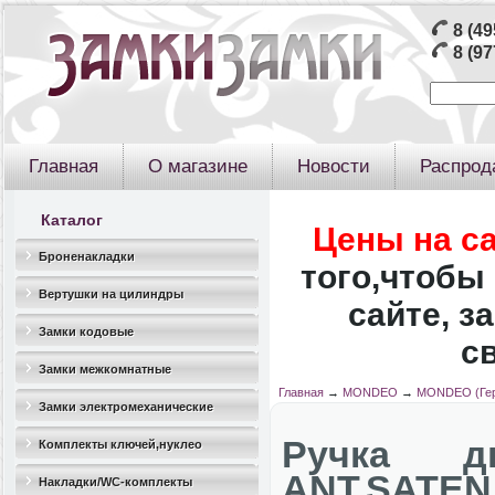
8 (49
8 (97
Главная
О магазине
Новости
Распрод
Каталог
Цены на с
Броненакладки
того,чтобы 
Вертушки на цилиндры
сайте, з
Замки кодовые
с
Замки межкомнатные
Главная
→
MONDEO
→
MONDEO (Гер
Замки электромеханические
Ручка д
Комплекты ключей,нуклео
ANT.SATEN
Накладки/WC-комплекты