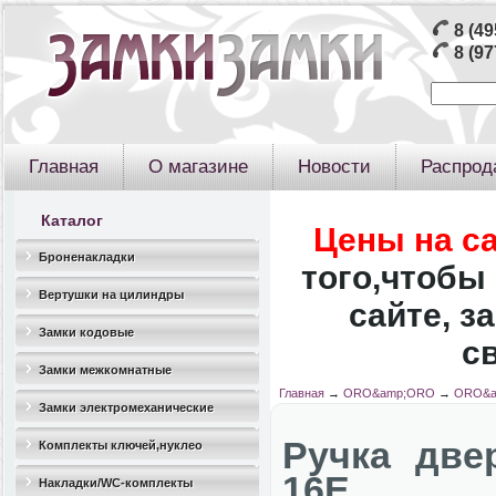
8 (49
8 (97
Главная
О магазине
Новости
Распрод
Каталог
Цены на с
Броненакладки
того,чтобы 
Вертушки на цилиндры
сайте, з
Замки кодовые
с
Замки межкомнатные
Главная
→
ORO&amp;ORO
→
ORO&a
Замки электромеханические
Ручка дв
Комплекты ключей,нуклео
16E
Накладки/WC-комплекты