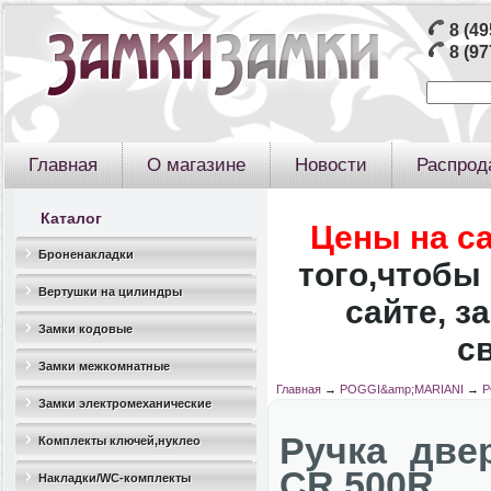
8 (49
8 (97
Главная
О магазине
Новости
Распрод
Каталог
Цены на с
Броненакладки
того,чтобы 
Вертушки на цилиндры
сайте, з
Замки кодовые
с
Замки межкомнатные
Главная
→
POGGI&amp;MARIANI
→
P
Замки электромеханические
Ручка дв
Комплекты ключей,нуклео
CR 500R
Накладки/WC-комплекты