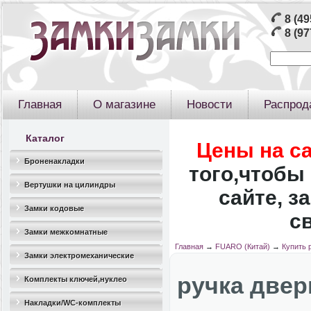
8 (49
8 (97
Главная
О магазине
Новости
Распрод
Каталог
Цены на с
Броненакладки
того,чтобы 
Вертушки на цилиндры
сайте, з
Замки кодовые
с
Замки межкомнатные
Главная
→
FUARO (Китай)
→
Купить
Замки электромеханические
ручка две
Комплекты ключей,нуклео
Накладки/WC-комплекты