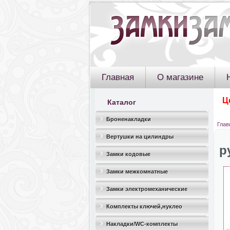
Главная
О магазине
Ц
Каталог
Броненакладки
Глав
Вертушки на цилиндры
р
Замки кодовые
Замки межкомнатные
Замки электромеханические
Комплекты ключей,нуклео
Накладки/WC-комплекты