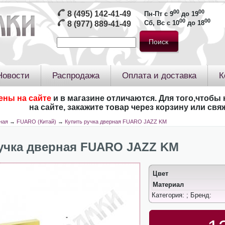
00
00
8 (495) 142-41-49
Пн-Пт с 9
до 19
00
00
Сб, Вс с 10
до 18
8 (977) 889-41-49
Новости
Распродажа
Оплата и доставка
К
ены на сайте
и в магазине отличаются. Для того,чтобы 
на сайте, закажите товар через корзину или св
ная
→
FUARO (Китай)
→
Купить ручка дверная FUARO JAZZ KM
учка дверная FUARO JAZZ KM
Цвет
Материал
Категория:
; Бренд: