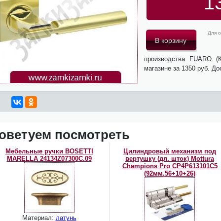
1
Для о
производства FUARO (
магазине за 1350 руб. Д
оветуем посмотреть
Мебельные ручки BOSETTI
Цилиндровый механизм под
MARELLA 24134Z07300С.09
вертушку (дл. шток) Mottura
Champions Pro CP4P613101С5
(92мм.56+10+26)
Материал:
латунь