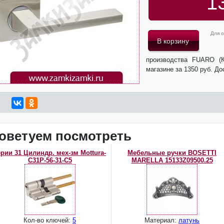
1
Для о
производства FUARO (
магазине за 1350 руб. Д
оветуем посмотреть
ерии 31 Цилиндр. мех-зм Mottura-
Мебельные ручки BOSETTI
C31P-56-31-C5
MARELLA 15133Z09500.25
Кол-во ключей:
5
Материал:
латунь