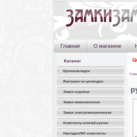
Главная
О магазине
Ц
Каталог
Броненакладки
Глав
Вертушки на цилиндры
р
Замки кодовые
Замки межкомнатные
Замки электромеханические
Комплекты ключей,нуклео
Накладки/WC-комплекты