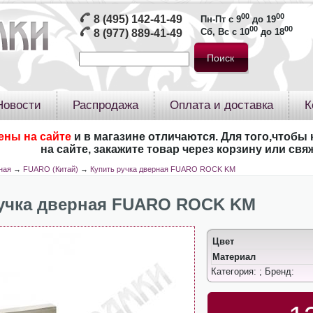
00
00
8 (495) 142-41-49
Пн-Пт с 9
до 19
00
00
Сб, Вс с 10
до 18
8 (977) 889-41-49
Новости
Распродажа
Оплата и доставка
К
ены на сайте
и в магазине отличаются. Для того,чтобы 
на сайте, закажите товар через корзину или св
ная
→
FUARO (Китай)
→
Купить ручка дверная FUARO ROCK KM
учка дверная FUARO ROCK KM
Цвет
Материал
Категория:
; Бренд: