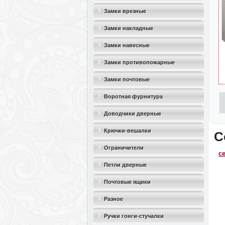
Замки врезные
Замки накладные
Замки навесные
Замки противопожарные
Замки почтовые
Воротная фурнитура
Доводчики дверные
Крючки-вешалки
С
Ограничители
с
дверные(стопоры)
Петли дверные
Почтовые ящики
Разное
Ручки гонги-стучалки