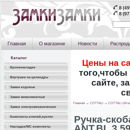
8 (49
8 (97
Главная
О магазине
Новости
Распрод
Каталог
Цены на с
Броненакладки
того,чтобы 
Вертушки на цилиндры
сайте, з
Замки кодовые
с
Замки межкомнатные
Главная
→
COTTALI
→
COTTALI (Ита
Замки электромеханические
Ручка-ско
Комплекты ключей,нуклео
ANT.BL 3.5
Накладки/WC-комплекты