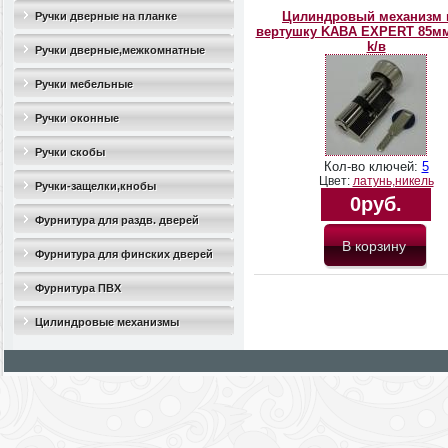
Цилиндровый механизм 
Ручки дверные на планке
вертушку KABA EXPERT 85мм 
k/в
Ручки дверные,межкомнатные
Ручки мебельные
Ручки оконные
Ручки скобы
Кол-во ключей:
5
Цвет:
латунь,никель
Ручки-защелки,кнобы
0руб.
Фурнитура для раздв. дверей
Фурнитура для финских дверей
Фурнитура ПВХ
Цилиндровые механизмы