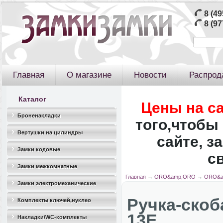
8 (49
8 (97
Главная
О магазине
Новости
Распрод
Каталог
Цены на с
Броненакладки
того,чтобы 
Вертушки на цилиндры
сайте, з
Замки кодовые
с
Замки межкомнатные
Главная
→
ORO&amp;ORO
→
ORO&a
Замки электромеханические
Ручка-ско
Комплекты ключей,нуклео
13E
Накладки/WC-комплекты