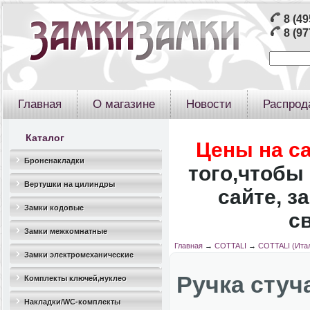
8 (49
8 (97
Главная
О магазине
Новости
Распрод
Каталог
Цены на с
Броненакладки
того,чтобы 
Вертушки на цилиндры
сайте, з
Замки кодовые
с
Замки межкомнатные
Главная
→
COTTALI
→
COTTALI (Ита
Замки электромеханические
Ручка стуч
Комплекты ключей,нуклео
Накладки/WC-комплекты