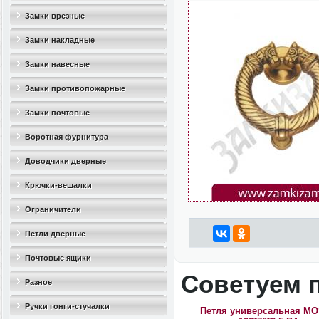
Замки врезные
Замки накладные
Замки навесные
Замки противопожарные
Замки почтовые
Воротная фурнитура
Доводчики дверные
Крючки-вешалки
Ограничители
дверные(стопоры)
Петли дверные
Почтовые ящики
Советуем 
Разное
Ручки гонги-стучалки
Петля универсальная M