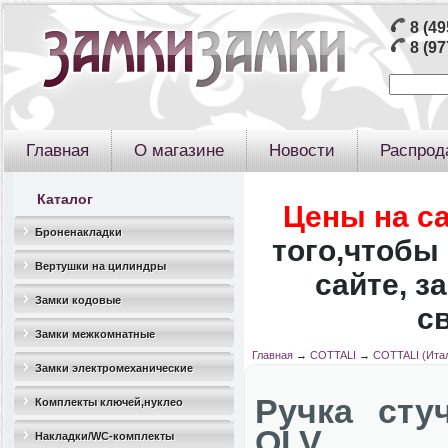
8 (49
8 (97
Главная
О магазине
Новости
Распрод
Каталог
Цены на с
Броненакладки
того,чтобы 
Вертушки на цилиндры
сайте, з
Замки кодовые
с
Замки межкомнатные
Главная
→
COTTALI
→
COTTALI (Ита
Замки электромеханические
Ручка сту
Комплекты ключей,нуклео
OLV
Накладки/WC-комплекты