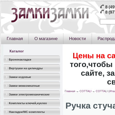
8 (49
8 (97
Главная
О магазине
Новости
Распрод
Каталог
Цены на с
Броненакладки
того,чтобы 
Вертушки на цилиндры
сайте, з
Замки кодовые
с
Замки межкомнатные
Главная
→
COTTALI
→
COTTALI (Ита
Замки электромеханические
Ручка стуч
Комплекты ключей,нуклео
Накладки/WC-комплекты