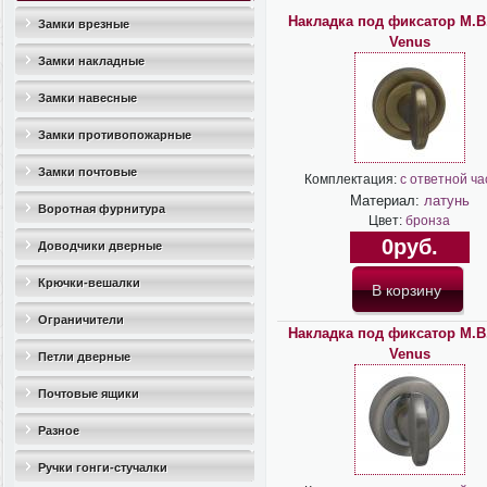
Накладка под фиксатор M.B
Замки врезные
Venus
Замки накладные
Замки навесные
Замки противопожарные
Замки почтовые
Комплектация:
с ответной ч
Материал:
латунь
Воротная фурнитура
Цвет:
бронза
0руб.
Доводчики дверные
Крючки-вешалки
Ограничители
Накладка под фиксатор M.B
Venus
дверные(стопоры)
Петли дверные
Почтовые ящики
Разное
Ручки гонги-стучалки