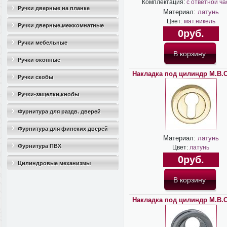
Комплектация:
с ответной ч
Ручки дверные на планке
Материал:
латунь
Цвет:
мат.никель
Ручки дверные,межкомнатные
0руб.
Ручки мебельные
Ручки оконные
Накладка под цилиндр M.B.
Ручки скобы
Ручки-защелки,кнобы
Фурнитура для раздв. дверей
Фурнитура для финских дверей
Материал:
латунь
Фурнитура ПВХ
Цвет:
латунь
0руб.
Цилиндровые механизмы
Накладка под цилиндр M.B.