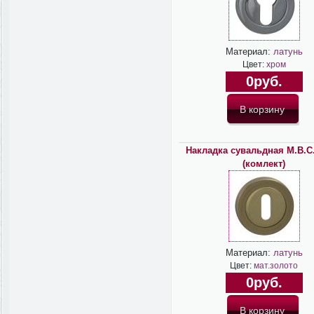
Материал:
латунь
Цвет:
хром
0руб.
Накладка сувальдная M.B.C
(комлект)
Материал:
латунь
Цвет:
мат.золото
0руб.