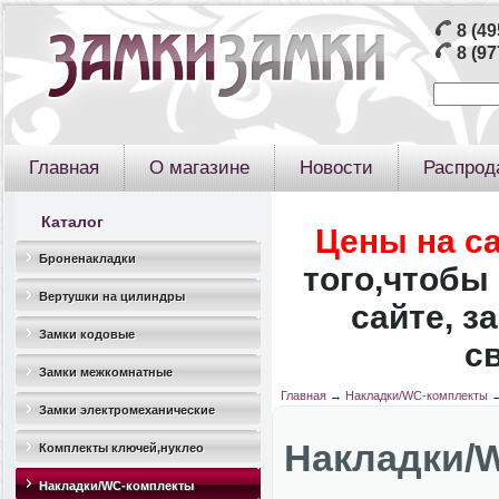
8 (49
8 (97
Главная
О магазине
Новости
Распрод
Каталог
Цены на с
Броненакладки
того,чтобы 
Вертушки на цилиндры
сайте, з
Замки кодовые
с
Замки межкомнатные
Главная
→
Накладки/WC-комплекты
Замки электромеханические
Накладки/
Комплекты ключей,нуклео
Накладки/WC-комплекты