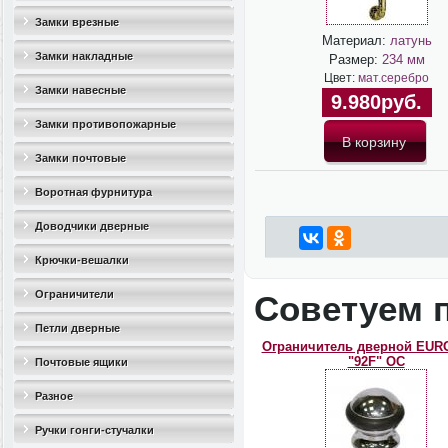
Замки врезные
Материал:
латунь
Замки накладные
Размер:
234 мм
Цвет:
мат.серебро
Замки навесные
9.980руб.
Замки противопожарные
Замки почтовые
Воротная фурнитура
Доводчики дверные
Крючки-вешалки
Ограничители
Советуем 
дверные(стопоры)
Петли дверные
Ограничитель дверной EUR
"92F" OC
Почтовые ящики
Разное
Ручки гонги-стучалки