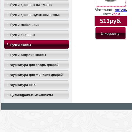
Ручки дверные на планке
Материал:
латунь
Цвет:
хром
Ручки дверные,межкомнатные
513руб.
Ручки мебельные
Ручки оконные
Ручки скобы
Ручки-защелки,кнобы
Фурнитура для раздв. дверей
Фурнитура для финских дверей
Фурнитура ПВХ
Цилиндровые механизмы