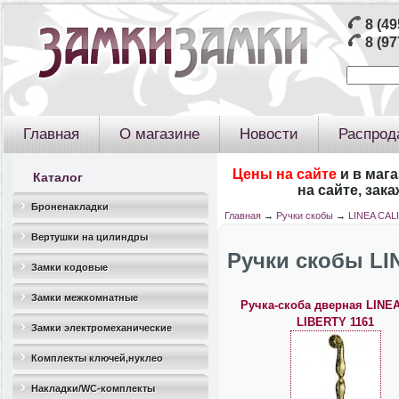
8 (49
8 (97
Главная
О магазине
Новости
Распрод
Цены на сайте
и в маг
Каталог
на сайте, зак
Броненакладки
Главная
→
Ручки скобы
→
LINEA CALI
Вертушки на цилиндры
Ручки скобы LI
Замки кодовые
Замки межкомнатные
Ручка-скоба дверная LINEA
LIBERTY 1161
Замки электромеханические
Комплекты ключей,нуклео
Накладки/WC-комплекты