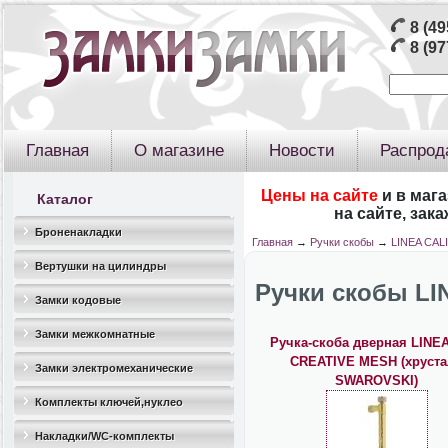
8 (49
8 (97
Главная
О магазине
Новости
Распрод
Цены на сайте
и в маг
Каталог
на сайте, зак
Броненакладки
Главная
→
Ручки скобы
→
LINEA CALI
Вертушки на цилиндры
Ручки скобы LI
Замки кодовые
Замки межкомнатные
Ручка-скоба дверная LINEA
CREATIVE MESH (хруста
Замки электромеханические
SWAROVSKI)
Комплекты ключей,нуклео
Накладки/WC-комплекты