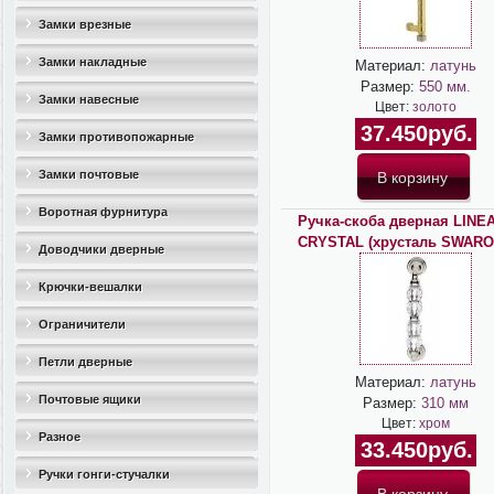
Замки врезные
Замки накладные
Материал:
латунь
Размер:
550 мм.
Замки навесные
Цвет:
золото
37.450руб.
Замки противопожарные
Замки почтовые
Воротная фурнитура
Ручка-скоба дверная LINEA
CRYSTAL (хрусталь SWARO
Доводчики дверные
Крючки-вешалки
Ограничители
дверные(стопоры)
Петли дверные
Материал:
латунь
Почтовые ящики
Размер:
310 мм
Цвет:
хром
Разное
33.450руб.
Ручки гонги-стучалки