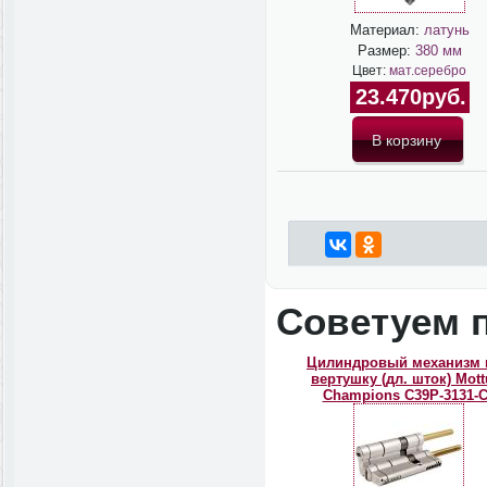
Материал:
латунь
Размер:
380 мм
Цвет:
мат.серебро
23.470руб.
Советуем 
Цилиндровый механизм 
вертушку (дл. шток) Mott
Champions C39P-3131-