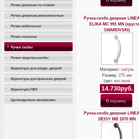
Ручки дверные на планке
Ручки дверные,межкомнатные
Ручка-скоба дверная LINEA
ELIKA MC 991 MN (хруст
Ручки мебельные
SWAROVSKI)
Ручки оконные
Ручки скобы
Ручки-защелки,кнобы
Фурнитура для раздв. дверей
Материал:
латунь
Размер:
275 мм
Фурнитура для финских дверей
Цвет:
мат.хром
14.730руб.
Фурнитура ПВХ
Цилиндровые механизмы
Ручка-скоба дверная LINEA
DEISY MB 1070 MN