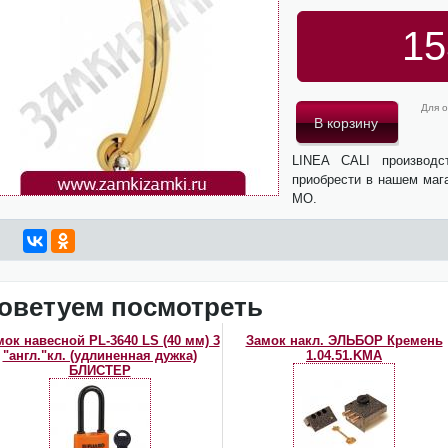
15
Для о
LINEA CALI производ
приобрести в нашем мага
МО.
оветуем посмотреть
мок навесной PL-3640 LS (40 мм) 3
Замок накл. ЭЛЬБОР Кремень
"англ."кл. (удлиненная дужка)
1.04.51.KMA
БЛИСТЕР