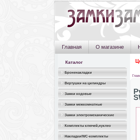
Главная
О магазине
Ц
Каталог
Броненакладки
Глав
Вертушки на цилиндры
Р
Замки кодовые
S
Замки межкомнатные
Замки электромеханические
Комплекты ключей,нуклео
Накладки/WC-комплекты