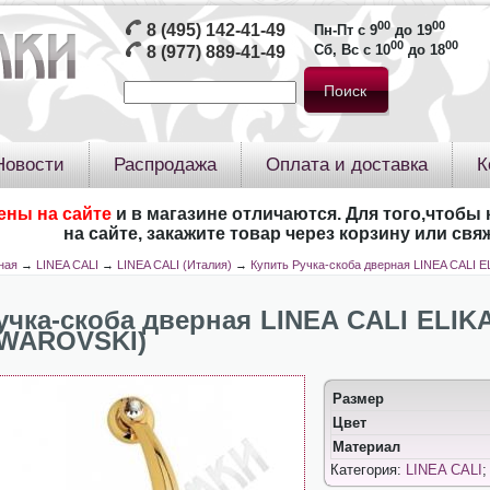
00
00
8 (495) 142-41-49
Пн-Пт с 9
до 19
00
00
Сб, Вс с 10
до 18
8 (977) 889-41-49
Новости
Распродажа
Оплата и доставка
К
ены на сайте
и в магазине отличаются. Для того,чтобы 
на сайте, закажите товар через корзину или св
ная
→
LINEA CALI
→
LINEA CALI (Италия)
→
Купить Ручка-скоба дверная LINEA CALI 
учка-скоба дверная LINEA CALI ELIKA
WAROVSKI)
Размер
Цвет
Материал
Категория:
LINEA CALI
;