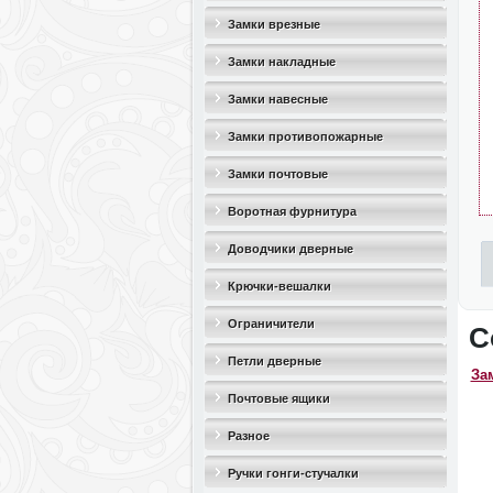
Замки врезные
Замки накладные
Замки навесные
Замки противопожарные
Замки почтовые
Воротная фурнитура
Доводчики дверные
Крючки-вешалки
Ограничители
С
дверные(стопоры)
Петли дверные
За
Почтовые ящики
Разное
Ручки гонги-стучалки