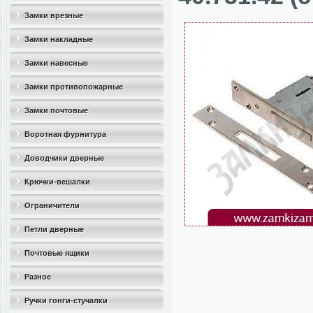
Замки врезные
Замки накладные
Замки навесные
Замки противопожарные
Замки почтовые
Воротная фурнитура
Доводчики дверные
Крючки-вешалки
Ограничители
дверные(стопоры)
Петли дверные
Почтовые ящики
Разное
Ручки гонги-стучалки