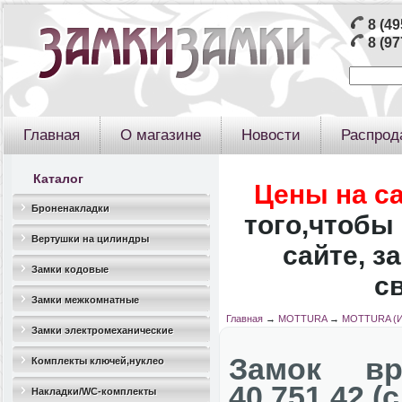
8 (49
8 (97
Главная
О магазине
Новости
Распрод
Каталог
Цены на с
Броненакладки
того,чтобы 
Вертушки на цилиндры
сайте, з
Замки кодовые
с
Замки межкомнатные
Главная
→
MOTTURA
→
MOTTURA (И
Замки электромеханические
Замок вр
Комплекты ключей,нуклео
40.751.42 (
Накладки/WC-комплекты