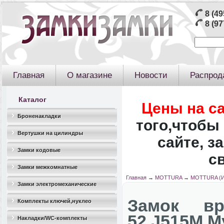
8 (49
8 (97
Главная
О магазине
Новости
Распрод
Каталог
Цены на с
Броненакладки
того,чтобы 
Вертушки на цилиндры
сайте, з
Замки кодовые
с
Замки межкомнатные
Главная
→
MOTTURA
→
MOTTURA (И
Замки электромеханические
Замок вр
Комплекты ключей,нуклео
52.J515M M
Накладки/WC-комплекты