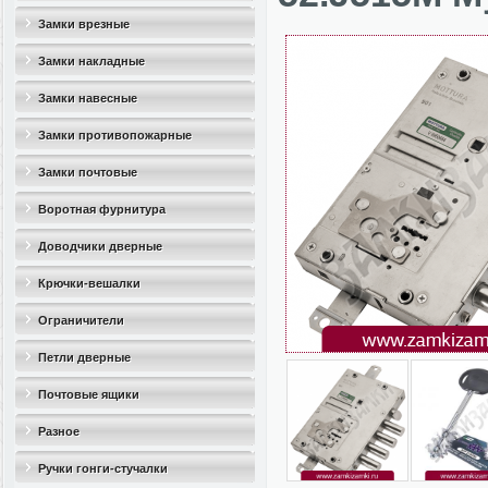
Замки врезные
Замки накладные
Замки навесные
Замки противопожарные
Замки почтовые
Воротная фурнитура
Доводчики дверные
Крючки-вешалки
Ограничители
дверные(стопоры)
Петли дверные
Почтовые ящики
Разное
Ручки гонги-стучалки