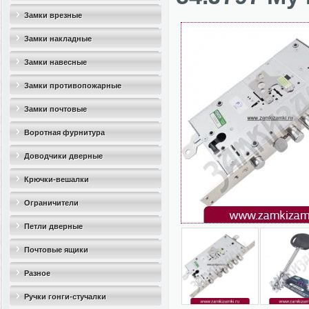
Замки врезные
Замки накладные
Замки навесные
Замки противопожарные
Замки почтовые
Воротная фурнитура
Доводчики дверные
Крючки-вешалки
Ограничители
дверные(стопоры)
Петли дверные
Почтовые ящики
Разное
Ручки гонги-стучалки