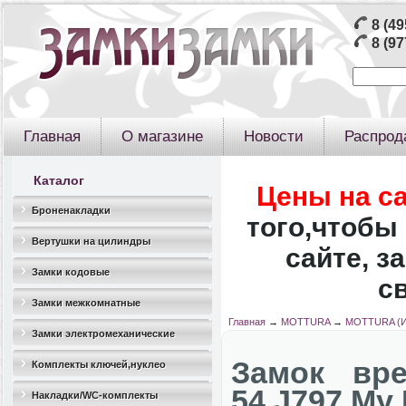
8 (49
8 (97
Главная
О магазине
Новости
Распрод
Каталог
Цены на с
Броненакладки
того,чтобы 
Вертушки на цилиндры
сайте, з
Замки кодовые
с
Замки межкомнатные
Главная
→
MOTTURA
→
MOTTURA (И
Замки электромеханические
Замок вре
Комплекты ключей,нуклео
54.J797 My
Накладки/WC-комплекты