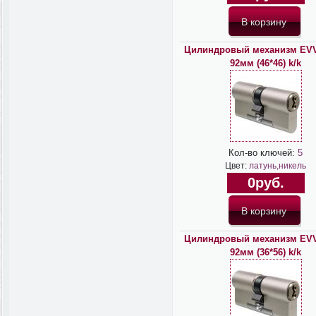
Цилиндровый механизм EV
92мм (46*46) k/k
Кол-во ключей:
5
Цвет:
латунь,никель
0руб.
Цилиндровый механизм EV
92мм (36*56) k/k