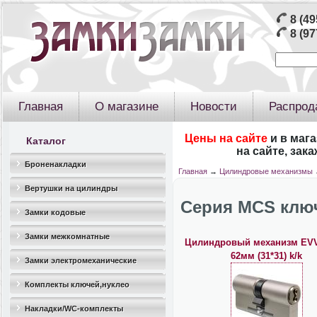
8 (49
8 (97
Главная
О магазине
Новости
Распрод
Цены на сайте
и в маг
Каталог
на сайте, зак
Броненакладки
Главная
→
Цилиндровые механизмы
Вертушки на цилиндры
Серия MCS клю
Замки кодовые
Замки межкомнатные
Цилиндровый механизм EV
62мм (31*31) k/k
Замки электромеханические
Комплекты ключей,нуклео
Накладки/WC-комплекты