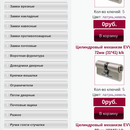
Замки врезные
Кол-во ключей:
5
Замки накладные
Цвет:
латунь,никель
0руб.
Замки навесные
Замки противопожарные
Замки почтовые
Цилиндровый механизм EV
72мм (31*41) k/k
Воротная фурнитура
Доводчики дверные
Крючки-вешалки
Ограничители
Кол-во ключей:
5
дверные(стопоры)
Цвет:
латунь,никель
Петли дверные
0руб.
Почтовые ящики
Разное
Цилиндровый механизм EV
Ручки гонги-стучалки