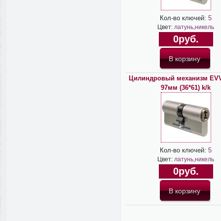
Кол-во ключей:
5
Цвет:
латунь,никель
0руб.
Цилиндровый механизм EV
97мм (36*61) k/k
Кол-во ключей:
5
Цвет:
латунь,никель
0руб.