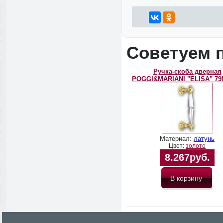
Советуем 
Ручка-скоба дверная
POGGI&MARIANI "ELISA" 7
Материал:
латунь
Цвет:
золото
8.267руб.