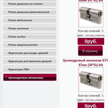
82мм (41*41) k/k
Ручки дверные на планке
Ручки дверные,межкомнатные
Ручки мебельные
Ручки оконные
Кол-во ключей:
5
Цвет:
латунь,никель
Ручки скобы
0руб.
Ручки-защелки,кнобы
Фурнитура для раздв. дверей
Цилиндровый механизм EV
Фурнитура для финских дверей
87мм (36*51) k/k
Фурнитура ПВХ
Цилиндровые механизмы
Кол-во ключей:
5
Цвет:
латунь,никель
0руб.