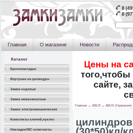
8 (49
8 (97
Главная
О магазине
Новости
Распрод
Каталог
Цены на с
Броненакладки
того,чтобы 
Вертушки на цилиндры
сайте, з
Замки кодовые
с
Замки межкомнатные
Главная
→
ABUS
→
ABUS (Германия)
Замки электромеханические
цилиндро
Комплекты ключей,нуклео
(30*50)кл/к
Накладки/WC-комплекты