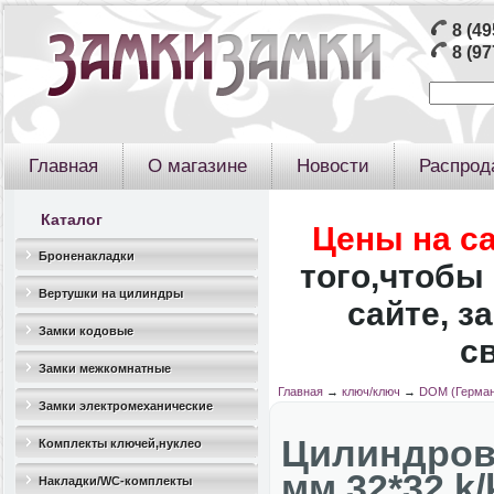
8 (49
8 (97
Главная
О магазине
Новости
Распрод
Каталог
Цены на с
Броненакладки
того,чтобы 
Вертушки на цилиндры
сайте, з
Замки кодовые
с
Замки межкомнатные
Главная
→
ключ/ключ
→
DOM (Герман
Замки электромеханические
Цилиндров
Комплекты ключей,нуклео
мм 32*32 k/
Накладки/WC-комплекты