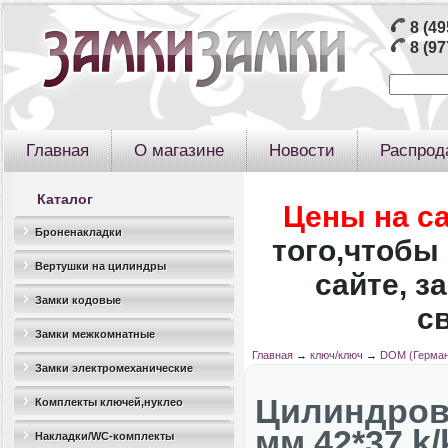
8 (49
8 (97
Главная
О магазине
Новости
Распрод
Каталог
Цены на с
Броненакладки
того,чтобы 
Вертушки на цилиндры
сайте, з
Замки кодовые
с
Замки межкомнатные
Главная
→
ключ/ключ
→
DOM (Герман
Замки электромеханические
Цилиндров
Комплекты ключей,нуклео
мм 42*37 k/
Накладки/WC-комплекты