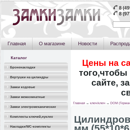
8 (49
8 (97
Главная
О магазине
Новости
Распрод
Каталог
Цены на с
Броненакладки
того,чтобы 
Вертушки на цилиндры
сайте, з
Замки кодовые
с
Замки межкомнатные
Главная
→
ключ/ключ
→
DOM (Герман
Замки электромеханические
Цилиндров
Комплекты ключей,нуклео
мм (55*10*6
Накладки/WC-комплекты