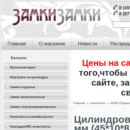
8 (49
8 (97
Главная
О магазине
Новости
Распрод
Каталог
Цены на с
Броненакладки
того,чтобы 
Вертушки на цилиндры
сайте, з
Замки кодовые
с
Замки межкомнатные
Главная
→
ключ/ключ
→
DOM (Герман
Замки электромеханические
Цилиндров
Комплекты ключей,нуклео
мм (45*10*8
Накладки/WC-комплекты