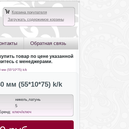
Корзина покупателя
Загружать содержимое корзины
онтакты
Обратная связь
купить товар по цене указанной
яжитесь с менеджерами.
мм (55*10*75) k/k
мм (55*10*75) k/k
никель,латунь
5
 Бренд:
ключ/ключ