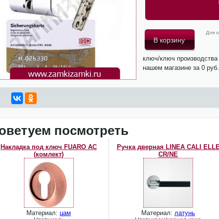
Для о
ключ/ключ производства
нашем магазине за 0 руб
оветуем посмотреть
Накладка под ключ FUARO AC
Ручка дверная LINEA CALI ELL
(комлект)
CR/NE
Материал:
цам
Материал:
латунь