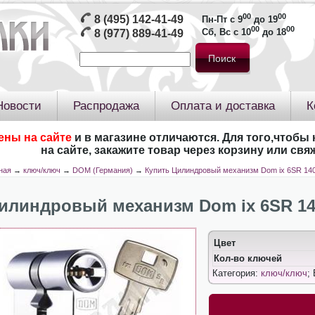
00
00
8 (495) 142-41-49
Пн-Пт с 9
до 19
00
00
Сб, Вс с 10
до 18
8 (977) 889-41-49
Новости
Распродажа
Оплата и доставка
К
ены на сайте
и в магазине отличаются. Для того,чтобы 
на сайте, закажите товар через корзину или св
ная
→
ключ/ключ
→
DOM (Германия)
→
Купить Цилиндровый механизм Dom ix 6SR 140 
илиндровый механизм Dom ix 6SR 140 
Цвет
Кол-во ключей
Категория:
ключ/ключ
;