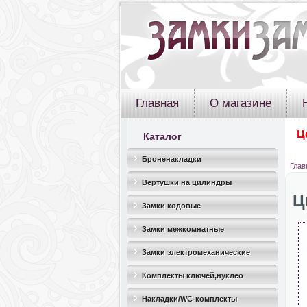
Главная
О магазине
Ц
Каталог
Броненакладки
Глав
Вертушки на цилиндры
Ц
Замки кодовые
Замки межкомнатные
Замки электромеханические
Комплекты ключей,нуклео
Накладки/WC-комплекты