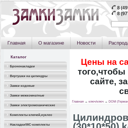
8 (49
8 (97
Главная
О магазине
Новости
Распрод
Каталог
Цены на с
Броненакладки
того,чтобы 
Вертушки на цилиндры
сайте, з
Замки кодовые
с
Замки межкомнатные
Главная
→
ключ/ключ
→
DOM (Герман
Замки электромеханические
Цилиндров
Комплекты ключей,нуклео
(30*10*50) k
Накладки/WC-комплекты