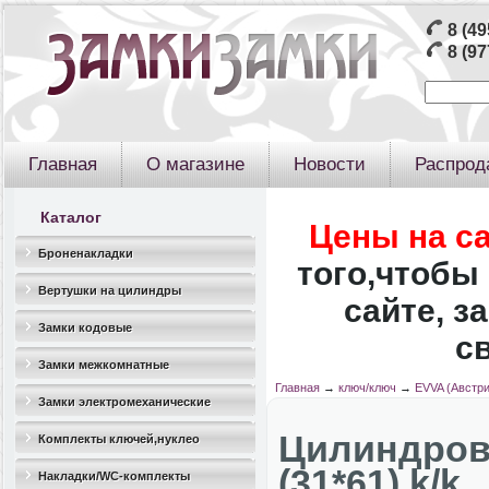
8 (49
8 (97
Главная
О магазине
Новости
Распрод
Каталог
Цены на с
Броненакладки
того,чтобы 
Вертушки на цилиндры
сайте, з
Замки кодовые
с
Замки межкомнатные
Главная
→
ключ/ключ
→
EVVA (Австри
Замки электромеханические
Цилиндро
Комплекты ключей,нуклео
(31*61) k/k
Накладки/WC-комплекты