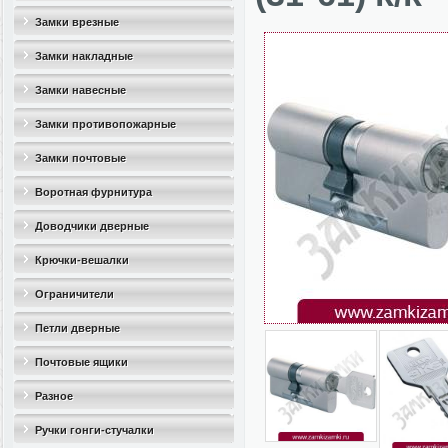
Замки врезные
Замки накладные
Замки навесные
Замки противопожарные
Замки почтовые
Воротная фурнитура
Доводчики дверные
Крючки-вешалки
Ограничители
дверные(стопоры)
Петли дверные
Почтовые ящики
Разное
Ручки гонги-стучалки