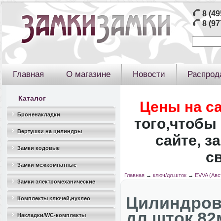
8 (49
8 (97
Главная
О магазине
Новости
Распрод
Каталог
Цены на с
Броненакладки
того,чтобы 
Вертушки на цилиндры
сайте, з
Замки кодовые
с
Замки межкомнатные
Главная
→
ключ/дл.шток
→
EVVA (Авс
Замки электромеханические
Цилиндров
Комплекты ключей,нуклео
дл.шток 82
Накладки/WC-комплекты