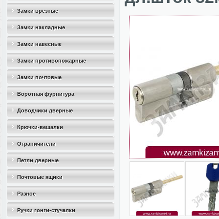
Замки врезные
Замки накладные
Замки навесные
Замки противопожарные
Замки почтовые
Воротная фурнитура
Доводчики дверные
Крючки-вешалки
Ограничители
дверные(стопоры)
Петли дверные
Почтовые ящики
Разное
Ручки гонги-стучалки