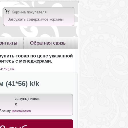
Корзина покупателя
Загружать содержимое корзины
онтакты
Обратная связь
купить товар по цене указанной
яжитесь с менеджерами.
41*56) k/k
(41*56) k/k
латунь,никель
5
 Бренд:
ключ/ключ