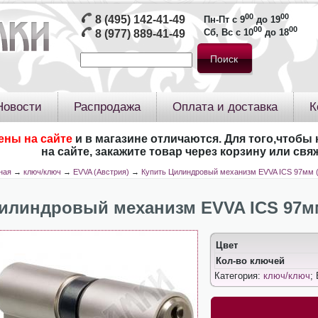
00
00
8 (495) 142-41-49
Пн-Пт с 9
до 19
00
00
Сб, Вс с 10
до 18
8 (977) 889-41-49
Новости
Распродажа
Оплата и доставка
К
ены на сайте
и в магазине отличаются. Для того,чтобы 
на сайте, закажите товар через корзину или св
ная
→
ключ/ключ
→
EVVA (Австрия)
→
Купить Цилиндровый механизм EVVA ICS 97мм (
илиндровый механизм EVVA ICS 97мм 
Цвет
Кол-во ключей
Категория:
ключ/ключ
;