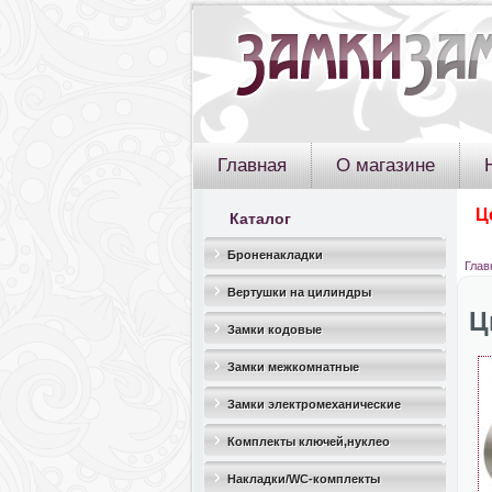
Главная
О магазине
Ц
Каталог
Броненакладки
Глав
Вертушки на цилиндры
Ц
Замки кодовые
Замки межкомнатные
Замки электромеханические
Комплекты ключей,нуклео
Накладки/WC-комплекты