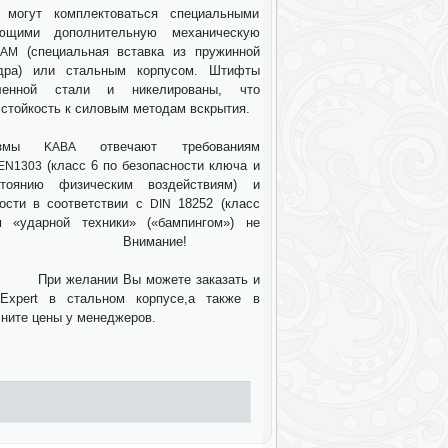
 могут комплектоваться специальными
ающими дополнительную механическую
(специальная вставка из пружинной
LAM
дра) или стальным корпусом. Штифты
ленной стали и никелированы, что
стойкость к силовым методам вскрытия.
низмы
отвечают требованиям
KABA
(класс 6 по безопасности ключа и
EN1303
тоянию физическим воздействиям) и
кости в соответствии с
18252 (класс
DIN
 «ударной техники» («бампингом») не
овано Внимание!
Вы можете заказать и
xpert в стальном корпусе,а также в
чните цены у менеджеров.