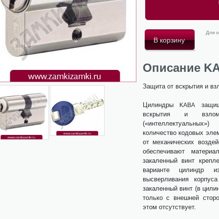
Для о
Описание KA
Защита от вскрытия и вз
Цилиндры
защищ
KABA
вскрытия и взло
(«интеллектуальных»
количество кодовых эле
от механических воздей
обеспечивают материа
закаленный винт крепле
варианте цилиндр и
высверливания корпус
закаленный винт (в цили
только с внешней стор
этом отсутствует.