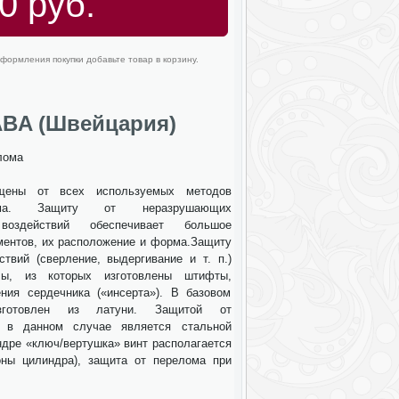
0 руб.
формления покупки добавьте товар в корзину.
BA (Швейцария)
лома
ены от всех используемых методов
ма. Защиту от неразрушающих
) воздействий обеспечивает большое
ментов, их расположение и форма.Защиту
ствий (сверление, выдергивание и т. п.)
лы, из которых изготовлены штифты,
ния сердечника («инсерта»). В базовом
зготовлен из латуни. Защитой от
а в данном случае является стальной
ндре «ключ/вертушка» винт располагается
оны цилиндра), защита от перелома при