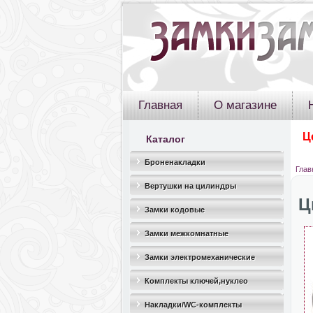
Главная
О магазине
Ц
Каталог
Броненакладки
Глав
Вертушки на цилиндры
Ц
Замки кодовые
Замки межкомнатные
Замки электромеханические
Комплекты ключей,нуклео
Накладки/WC-комплекты