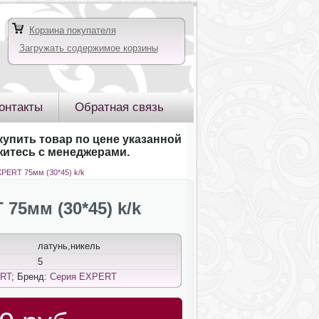
Корзина покупателя
Загружать содержимое корзины
онтакты
Обратная связь
купить товар по цене указанной
яжитесь с менеджерами.
PERT 75мм (30*45) k/k
5мм (30*45) k/k
латунь,никель
5
RT
; Бренд:
Серия EXPERT