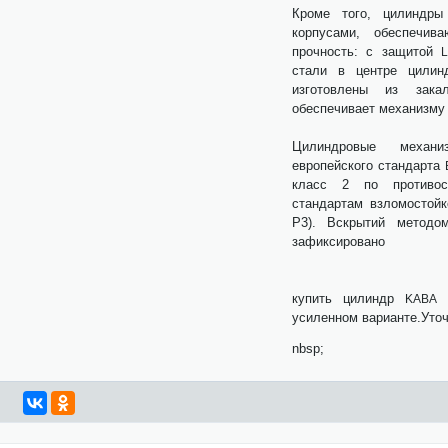
Кроме того, цилиндры
корпусами, обеспечив
прочность: с защитой
стали в центре цилин
изготовлены из зака
обеспечивает механизму 
Цилиндровые меха
европейского стандарта
класс 2 по противос
стандартам взломостой
Р3). Вскрытий методом
зафиксир
При желании 
купить цилиндр
E
KABA
усиленном варианте.Уто
nbsp;