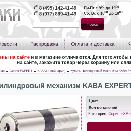
00
00
8 (495) 142-41-49
Пн-Пт с 9
до 19
00
00
Сб, Вс с 10
до 18
8 (977) 889-41-49
Новости
Распродажа
Оплата и доставка
К
ены на сайте
и в магазине отличаются. Для того,чтобы 
на сайте, закажите товар через корзину или св
ная
→
Серия EXPERT
→
KABA (Швейцария)
→
Купить Цилиндровый механизм KABA EX
илиндровый механизм KABA EXPERT 7
Цвет
Кол-во ключей
Категория:
Серия EXPE