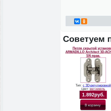
Советуем 
Петля скрытой установ
ARMADILLO Architect 3D-ACH 
SN прав.
Тип:
с 3D-регулировкой
Цвет:
мат.никель
1.892руб.