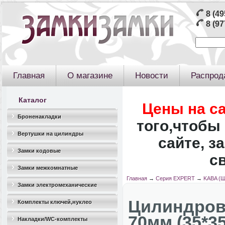
8 (49
8 (97
Главная
О магазине
Новости
Распрод
Каталог
Цены на с
Броненакладки
того,чтобы 
Вертушки на цилиндры
сайте, з
Замки кодовые
с
Замки межкомнатные
Главная
→
Серия EXPERT
→
KABA (Ш
Замки электромеханические
Цилиндро
Комплекты ключей,нуклео
70мм (35*35
Накладки/WC-комплекты