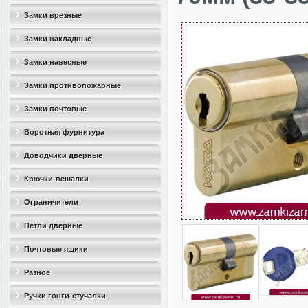
Замки врезные
Замки накладные
Замки навесные
Замки противопожарные
Замки почтовые
Воротная фурнитура
Доводчики дверные
Крючки-вешалки
Ограничители
дверные(стопоры)
Петли дверные
Почтовые ящики
Разное
Ручки гонги-стучалки