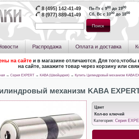
00
00
8 (495) 142-41-49
Пн-Пт с 9
до 19
00
00
Сб, Вс с 10
до 18
8 (977) 889-41-49
Новости
Распродажа
Оплата и доставка
К
ены на сайте
и в магазине отличаются. Для того,чтобы 
на сайте, закажите товар через корзину или св
ная
→
Серия EXPERT
→
KABA (Швейцария)
→
Купить Цилиндровый механизм KABA EX
илиндровый механизм KABA EXPERT 1
Цвет
Кол-во ключей
Категория:
Серия EXPE