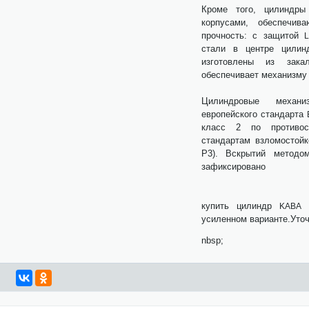
Кроме того, цилиндры
корпусами, обеспечив
прочность: с защитой
стали в центре цилин
изготовлены из зака
обеспечивает механизму 
Цилиндровые меха
европейского стандарта
класс 2 по противос
стандартам взломостой
Р3). Вскрытий методом
зафиксир
При желании 
купить цилиндр
E
KABA
усиленном варианте.Уто
nbsp;