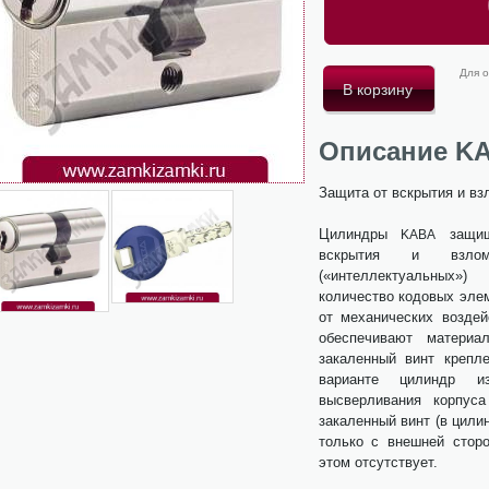
Для о
Описание KA
Защита от вскрытия и вз
Цилиндры
защищ
KABA
вскрытия и взло
(«интеллектуальных»
количество кодовых эле
от механических воздей
обеспечивают материа
закаленный винт крепле
варианте цилиндр и
высверливания корпус
закаленный винт (в цили
только с внешней стор
этом отсутствует.