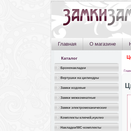
Главная
О магазине
Ц
Каталог
Броненакладки
Глав
Вертушки на цилиндры
Ц
Замки кодовые
Замки межкомнатные
Замки электромеханические
Комплекты ключей,нуклео
Накладки/WC-комплекты