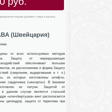
0 руб.
формления покупки добавьте товар в корзину.
BA (Швейцария)
лома
ены от всех используемых методов
ма. Защиту от неразрушающих
) воздействий обеспечивает большое
ментов, их расположение и форма.Защиту
ствий (сверление, выдергивание и т. п.)
лы, из которых изготовлены штифты,
ния сердечника («инсерта»). В базовом
зготовлен из латуни. Защитой от
а в данном случае является стальной
ндре «ключ/вертушка» винт располагается
оны цилиндра), защита от перелома при