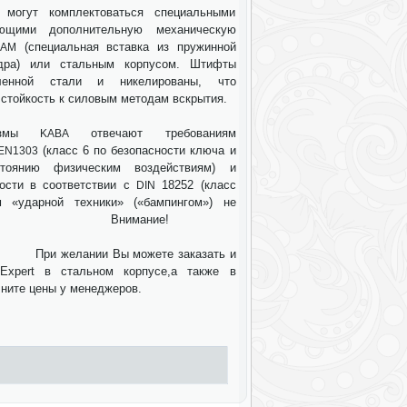
 могут комплектоваться специальными
ающими дополнительную механическую
(специальная вставка из пружинной
LAM
дра) или стальным корпусом. Штифты
ленной стали и никелированы, что
стойкость к силовым методам вскрытия.
низмы
отвечают требованиям
KABA
(класс 6 по безопасности ключа и
EN1303
тоянию физическим воздействиям) и
кости в соответствии с
18252 (класс
DIN
 «ударной техники» («бампингом») не
овано Внимание!
Вы можете заказать и
xpert в стальном корпусе,а также в
чните цены у менеджеров.