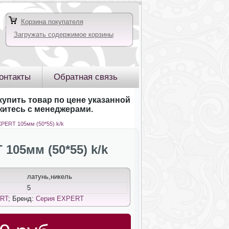
Корзина покупателя
Загружать содержимое корзины
онтакты
Обратная связь
купить товар по цене указанной
яжитесь с менеджерами.
PERT 105мм (50*55) k/k
05мм (50*55) k/k
латунь,никель
5
RT
; Бренд:
Серия EXPERT