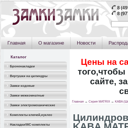
8 (49
8 (97
Главная
О магазине
Новости
Распрод
Каталог
Цены на с
Броненакладки
того,чтобы 
Вертушки на цилиндры
сайте, з
Замки кодовые
с
Замки межкомнатные
Главная
→
Серия MATRIX
→
KABA (Ш
Замки электромеханические
Цилиндро
Комплекты ключей,нуклео
KABA MATRI
Накладки/WC-комплекты