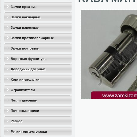
Замки врезные
Замки накладные
Замки навесные
Замки противопожарные
Замки почтовые
Воротная фурнитура
Доводчики дверные
Крючки-вешалки
Ограничители
дверные(стопоры)
Петли дверные
Почтовые ящики
Разное
Ручки гонги-стучалки