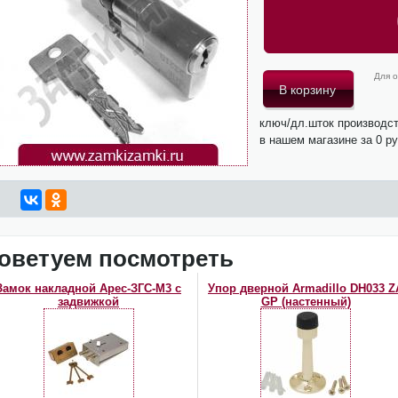
Для о
ключ/дл.шток производс
в нашем магазине за 0 р
оветуем посмотреть
Замок накладной Арес-ЗГС-М3 с
Упор дверной Armadillo DH033 Z
задвижкой
GP (настенный)