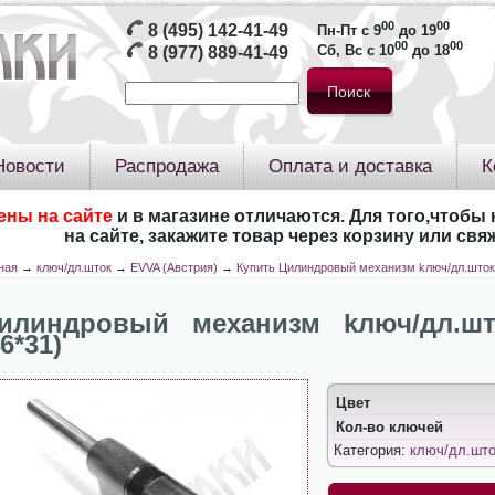
00
00
8 (495) 142-41-49
Пн-Пт с 9
до 19
00
00
Сб, Вс с 10
до 18
8 (977) 889-41-49
Новости
Распродажа
Оплата и доставка
К
ены на сайте
и в магазине отличаются. Для того,чтобы 
на сайте, закажите товар через корзину или св
ная
→
ключ/дл.шток
→
EVVA (Австрия)
→
Купить Цилиндровый механизм kлюч/дл.шток
илиндровый механизм kлюч/дл.ш
46*31)
Цвет
Кол-во ключей
Категория:
ключ/дл.што