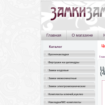
Главная
О магазине
Ц
Каталог
Броненакладки
Глав
Вертушки на цилиндры
Ц
Замки кодовые
(
Замки межкомнатные
Замки электромеханические
Комплекты ключей,нуклео
Накладки/WC-комплекты