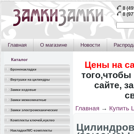
8 (49
8 (97
Главная
О магазине
Новости
Распрод
Каталог
Цены на с
Броненакладки
того,чтобы 
Вертушки на цилиндры
сайте, з
Замки кодовые
с
Замки межкомнатные
Главная
→
Купить 
Замки электромеханические
Комплекты ключей,нуклео
Цилиндро
Накладки/WC-комплекты