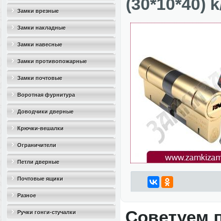
(30*10*40) k
Замки врезные
Замки накладные
Замки навесные
Замки противопожарные
Замки почтовые
Воротная фурнитура
Доводчики дверные
Крючки-вешалки
Ограничители
дверные(стопоры)
Петли дверные
Почтовые ящики
Разное
Советуем 
Ручки гонги-стучалки