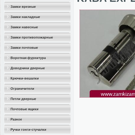
Замки врезные
Замки накладные
Замки навесные
Замки противопожарные
Замки почтовые
Воротная фурнитура
Доводчики дверные
Крючки-вешалки
Ограничители
дверные(стопоры)
Петли дверные
Почтовые ящики
Разное
Ручки гонги-стучалки