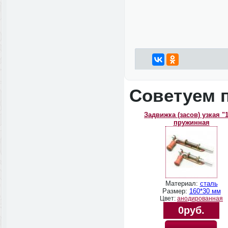
Советуем 
Задвижка (засов) узкая "
пружинная
Материал:
сталь
Размер:
160*30 мм
Цвет:
анодированная
0руб.