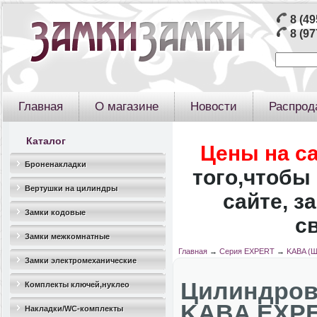
8 (49
8 (97
Главная
О магазине
Новости
Распрод
Каталог
Цены на с
Броненакладки
того,чтобы 
Вертушки на цилиндры
сайте, з
Замки кодовые
с
Замки межкомнатные
Главная
→
Серия EXPERT
→
KABA (Ш
Замки электромеханические
Цилиндро
Комплекты ключей,нуклео
KABA EXPER
Накладки/WC-комплекты