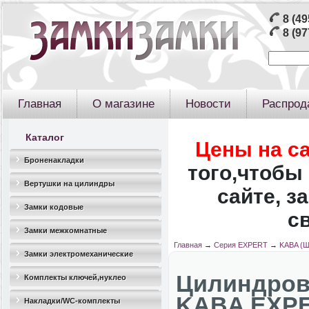
8 (49
8 (97
Главная
О магазине
Новости
Распрод
Каталог
Цены на с
Броненакладки
того,чтобы 
Вертушки на цилиндры
сайте, з
Замки кодовые
с
Замки межкомнатные
Главная
→
Серия EXPERT
→
KABA (Ш
Замки электромеханические
Цилиндро
Комплекты ключей,нуклео
KABA EXPER
Накладки/WC-комплекты