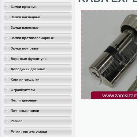
Замки врезные
Замки накладные
Замки навесные
Замки противопожарные
Замки почтовые
Воротная фурнитура
Доводчики дверные
Крючки-вешалки
Ограничители
дверные(стопоры)
Петли дверные
Почтовые ящики
Разное
Ручки гонги-стучалки