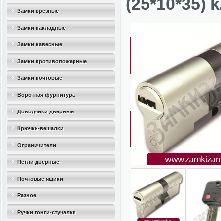
(25*10*35) k
Замки врезные
Замки накладные
Замки навесные
Замки противопожарные
Замки почтовые
Воротная фурнитура
Доводчики дверные
Крючки-вешалки
Ограничители
дверные(стопоры)
Петли дверные
Почтовые ящики
Разное
Ручки гонги-стучалки