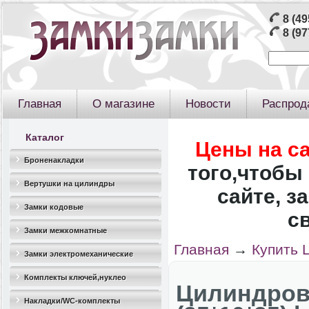
8 (49
8 (97
Главная
О магазине
Новости
Распрод
Каталог
Цены на с
Броненакладки
того,чтобы 
Вертушки на цилиндры
сайте, з
Замки кодовые
с
Замки межкомнатные
Главная
→
Купить 
Замки электромеханические
Комплекты ключей,нуклео
Цилиндров
Накладки/WC-комплекты