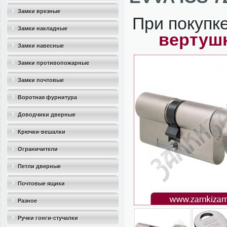
Замки врезные
При покупк
Замки накладные
вертушк
Замки навесные
Замки противопожарные
Замки почтовые
Воротная фурнитура
Доводчики дверные
Крючки-вешалки
Ограничители
дверные(стопоры)
Петли дверные
Почтовые ящики
Разное
Ручки гонги-стучалки