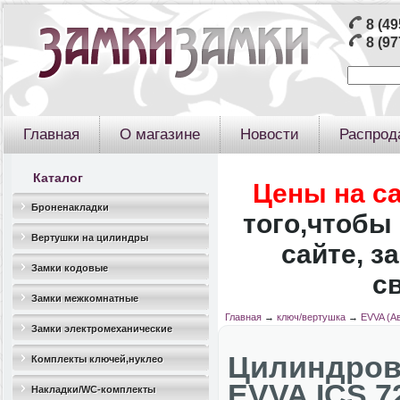
8 (49
8 (97
Главная
О магазине
Новости
Распрод
Каталог
Цены на с
Броненакладки
того,чтобы 
Вертушки на цилиндры
сайте, з
Замки кодовые
с
Замки межкомнатные
Главная
→
ключ/вертушка
→
EVVA (А
Замки электромеханические
Цилиндро
Комплекты ключей,нуклео
EVVA ICS 72
Накладки/WC-комплекты